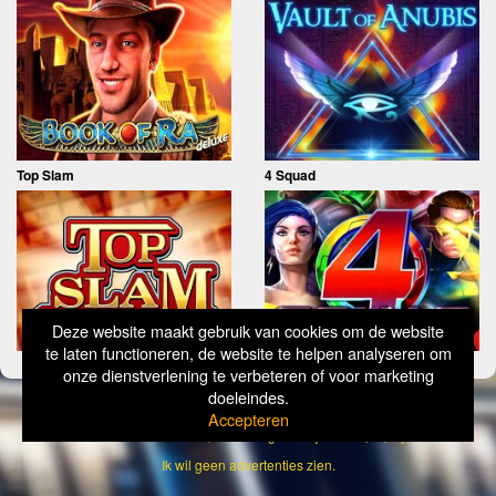
Top Slam
4 Squad
Deze website maakt gebruik van cookies om de website
te laten functioneren, de website te helpen analyseren om
onze dienstverlening te verbeteren of voor marketing
doeleindes.
Copyright
Simply Wild 2026
Accepteren
Verantwoord Gokken Info, Wat kost gokken jou? Stop op tijd, 18+
Ik wil geen advertenties zien.