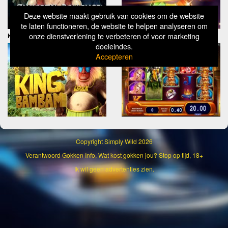
Deze website maakt gebruik van cookies om de website
te laten functioneren, de website te helpen analyseren om
onze dienstverlening te verbeteren of voor marketing
King Bam Bam
Black Knight 2
doeleindes.
Accepteren
Copyright
Simply Wild 2026
Verantwoord Gokken Info, Wat kost gokken jou? Stop op tijd, 18+
Ik wil geen advertenties zien.