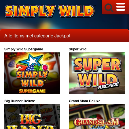
Alle items met categorie Jackpot
Simply Wild Supergame
Super Wild
Big Runner Deluxe
Grand Slam Deluxe