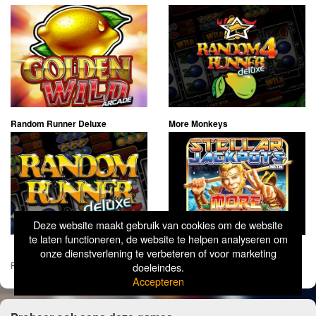
Random Runner Deluxe
More Monkeys
Deze website maakt gebruik van cookies om de website
te laten functioneren, de website te helpen analyseren om
onze dienstverlening te verbeteren of voor marketing
Pages:
1
2
»
doeleindes.
Accepteren