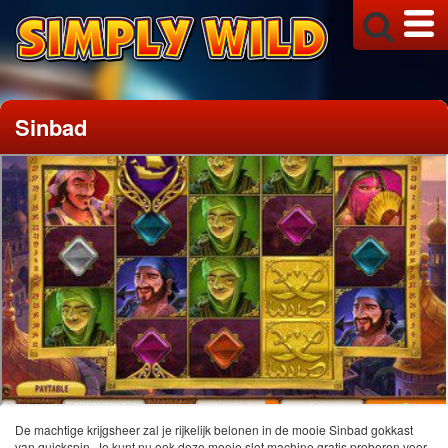
Sinbad
De machtige krijgsheer zal je rijkelijk belonen in de mooie Sinbad gokkast
van quickspin. Je kunt nu ook deze mooie slot machine gratis proberen voor