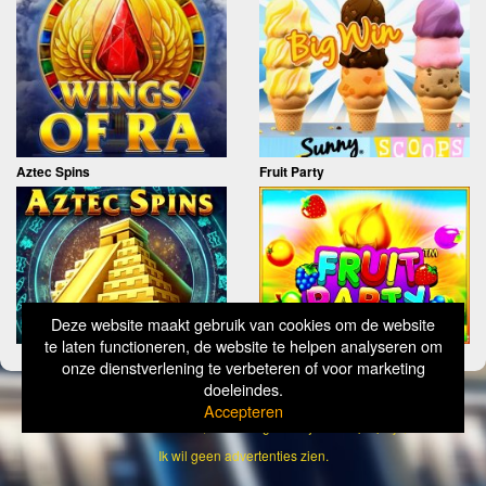
Aztec Spins
Fruit Party
Deze website maakt gebruik van cookies om de website
te laten functioneren, de website te helpen analyseren om
onze dienstverlening te verbeteren of voor marketing
doeleindes.
Copyright
Simply Wild 2026
Accepteren
Verantwoord Gokken Info, Wat kost gokken jou? Stop op tijd, 18+
Ik wil geen advertenties zien.