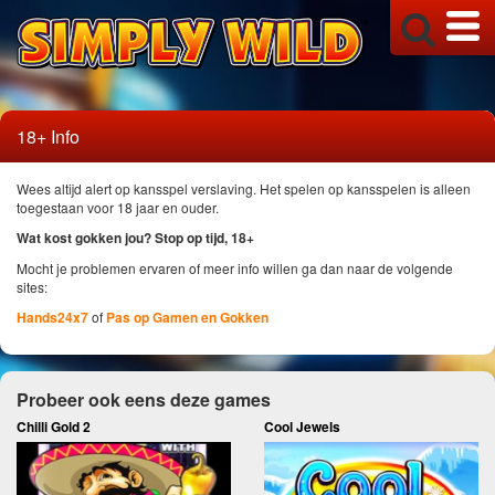
18+ Info
Wees altijd alert op kansspel verslaving. Het spelen op kansspelen is alleen
toegestaan voor 18 jaar en ouder.
Wat kost gokken jou? Stop op tijd, 18+
Mocht je problemen ervaren of meer info willen ga dan naar de volgende
sites:
Hands24x7
of
Pas op Gamen en Gokken
Probeer ook eens deze games
Chilli Gold 2
Cool Jewels