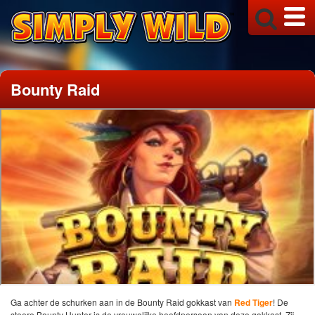
Bounty Raid
Ga achter de schurken aan in de Bounty Raid gokkast van
Red Tiger
! De
stoere Bounty Hunter is de vrouwelijke hoofdpersoon van deze gokkast. Zij