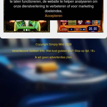
te laten functioneren, de website te helpen analyseren om
onze dienstverlening te verbeteren of voor marketing
doeleindes.
Accepteren
Copyright
Simply Wild 2026
Verantwoord Gokken Info, Wat kost gokken jou? Stop op tijd, 18+
Ik wil geen advertenties zien.