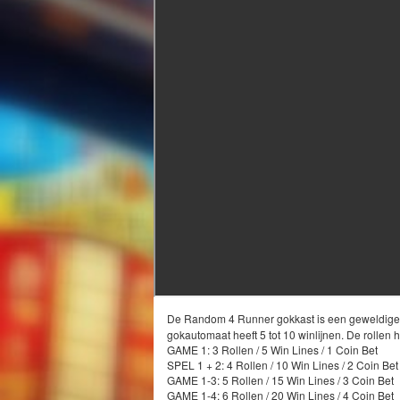
De Random 4 Runner gokkast is een geweldig
gokautomaat heeft 5 tot 10 winlijnen. De rollen 
GAME 1: 3 Rollen / 5 Win Lines / 1 Coin Bet
SPEL 1 + 2: 4 Rollen / 10 Win Lines / 2 Coin Bet
GAME 1-3: 5 Rollen / 15 Win Lines / 3 Coin Bet
GAME 1-4: 6 Rollen / 20 Win Lines / 4 Coin Bet