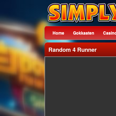
Home
Gokkasten
Casin
Random 4 Runner