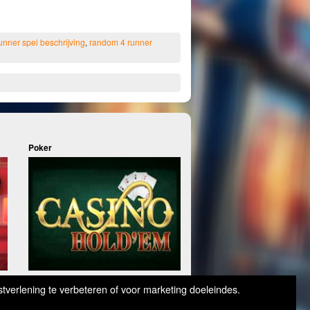
nner spel beschrijving
,
random 4 runner
Poker
tverlening te verbeteren of voor marketing doeleindes.