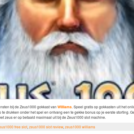
insten bij de Zeus1000 gokkast van
Williams
. Speel gratis op gokkasten uit het onl
 te drukken onder het spel en ontvang een te gekke bonus op je eerste storting. G
met zeus er op betaald maximaal uit bij de Zeus1000 slot machine.
eus1000 free slot
,
zeus1000 slot review
,
zeus1000 williams