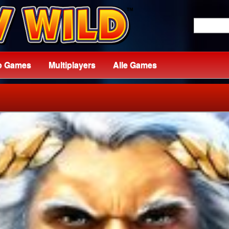
o Games
Multiplayers
Alle Games