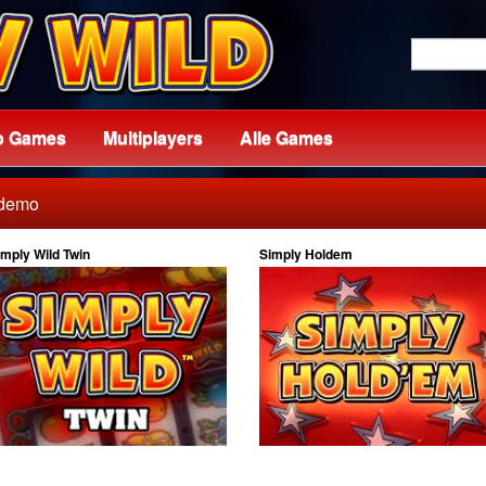
o Games
Multiplayers
Alle Games
 demo
imply Wild Twin
Simply Holdem