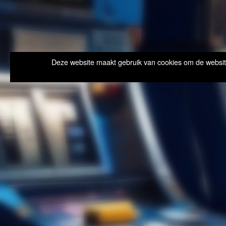
Deze website maakt gebruik van cookies om de website 