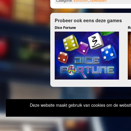
Categorie:
Eurocoin
,
Gokkasten
Probeer ook eens deze games
Dice Fortune
R
Deze website maakt gebruik van cookies om de website 