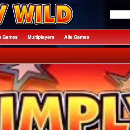
o Games
Multiplayers
Alle Games