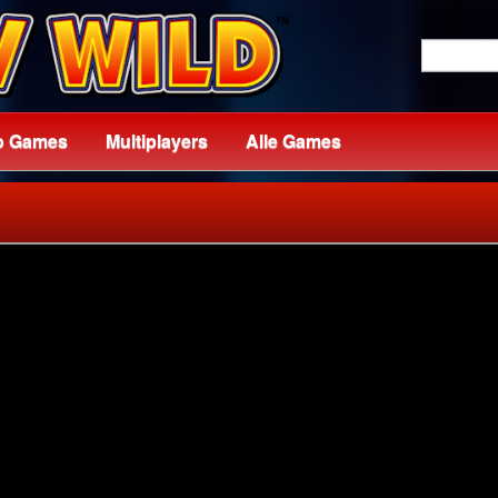
o Games
Multiplayers
Alle Games