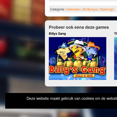
Categorie:
Gokkasten
,
Multiplayer
,
Stakelogic
Probeer ook eens deze games
Billys Gang
T
Deze website maakt gebruik van cookies om de website 