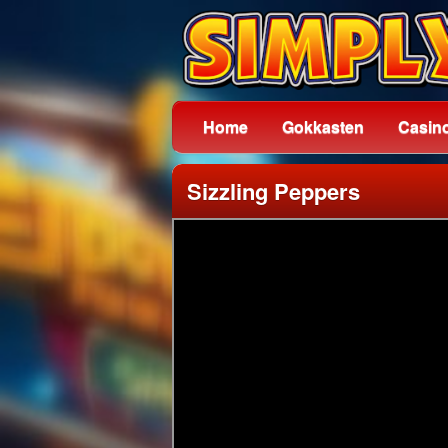
Home
Gokkasten
Casin
Sizzling Peppers