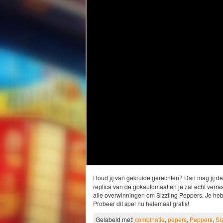
Houd jij van gekruide gerechten? Dan mag jij de
replica van de gokautomaat en je zal echt verrast 
alle overwinningen om Sizzling Peppers. Je hebt
Probeer dit spel nu helemaal gratis!
Gelabeld met:
combinatie
,
pepers
,
Peppers
,
Si