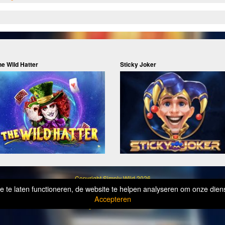
he Wild Hatter
Sticky Joker
Copyright
Simply Wild 2026
te laten functioneren, de website te helpen analyseren om onze diens
Verantwoord Gokken Info, Wat kost gokken jou? Stop op tijd, 18+
Accepteren
Ik wil geen advertenties zien.