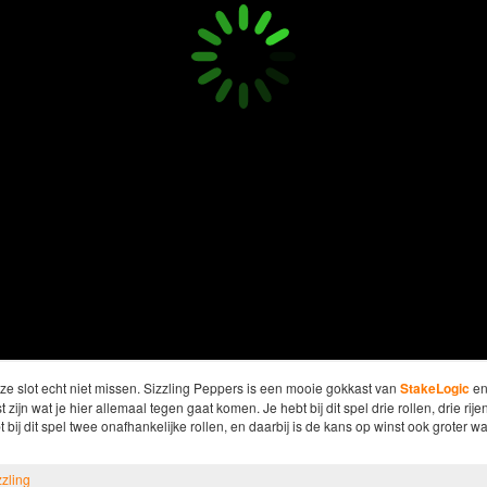
ze slot echt niet missen. Sizzling Peppers is een mooie gokkast van
StakeLogic
en
zijn wat je hier allemaal tegen gaat komen. Je hebt bij dit spel drie rollen, drie rije
 bij dit spel twee onafhankelijke rollen, en daarbij is de kans op winst ook groter
zzling