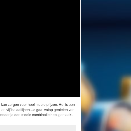
 kan zorgen voor heel mooie prijzen. Het is een
n en vijf betaallijnen. Je gaat volop genieten van
 wanneer je een mooie combinatie hebt gemaakt.