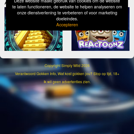
Deze website maakt gebruik van cookies om de website
Aztec Spins
Reactoonz
te laten functioneren, de website te helpen analyseren om
onze dienstverlening te verbeteren of voor marketing
doeleindes.
Accepteren
Copyright
Simply Wild 2026
Verantwoord Gokken Info, Wat kost gokken jou? Stop op tijd, 18+
Ik wil geen advertenties zien.