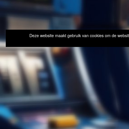
Deze website maakt gebruik van cookies om de website 