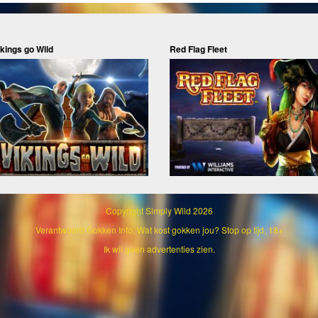
ikings go Wild
Red Flag Fleet
Copyright
Simply Wild 2026
Verantwoord Gokken Info, Wat kost gokken jou? Stop op tijd, 18+
Ik wil geen advertenties zien.