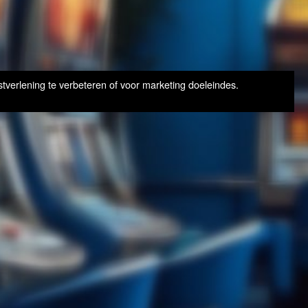
tverlening te verbeteren of voor marketing doeleindes.