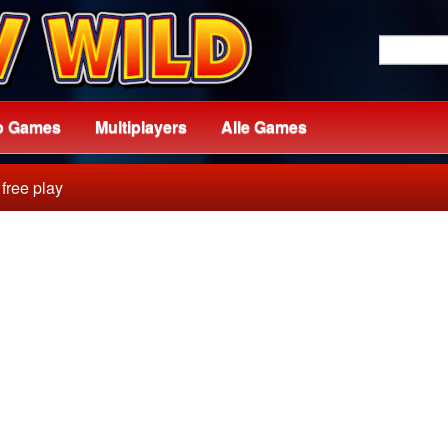
o Games
Multiplayers
Alle Games
 free play