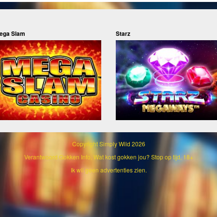
ega Slam
Starz
Copyright
Simply Wild 2026
Verantwoord Gokken Info, Wat kost gokken jou? Stop op tijd, 18+
Ik wil geen advertenties zien.