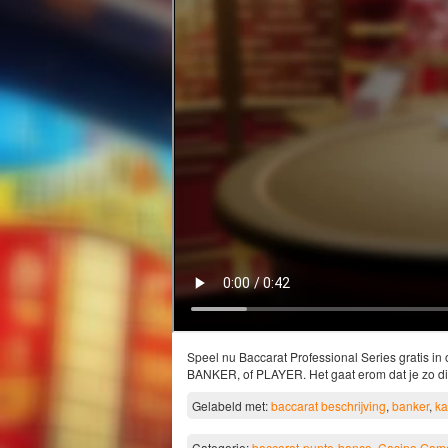
Speel nu Baccarat Professional Series gratis in
BANKER, of PLAYER. Het gaat erom dat je zo dich
Gelabeld met:
baccarat beschrijving
,
banker
,
ka
Categorie:
baccarat-punto-banco
,
Casino Gam