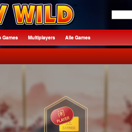
o Games
Multiplayers
Alle Games