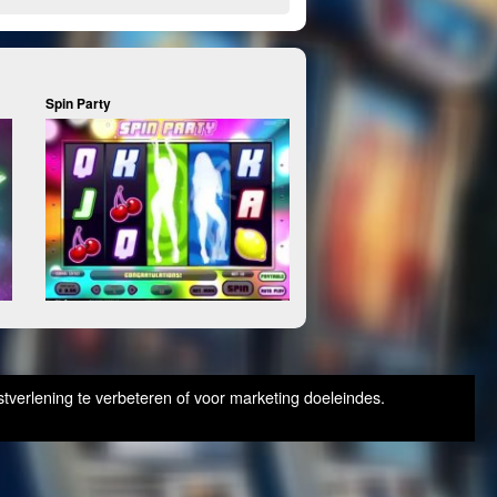
Spin Party
tverlening te verbeteren of voor marketing doeleindes.