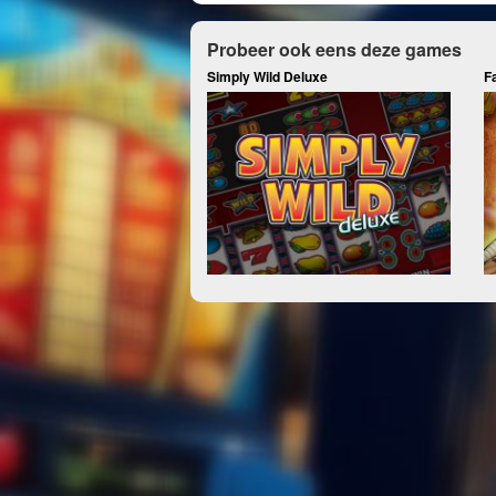
Probeer ook eens deze games
Simply Wild Deluxe
F