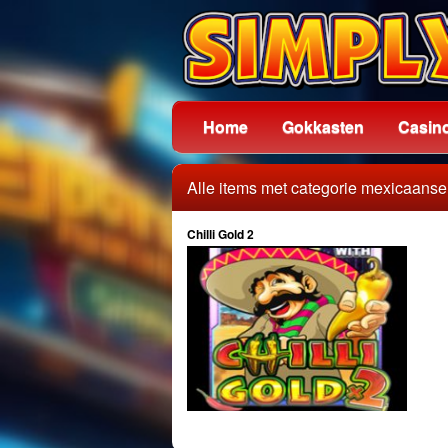
Home
Gokkasten
Casin
Alle items met categorie mexicaanse
Chilli Gold 2