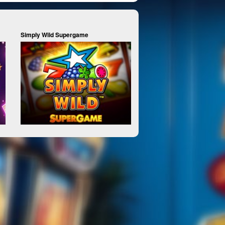
Simply Wild Supergame