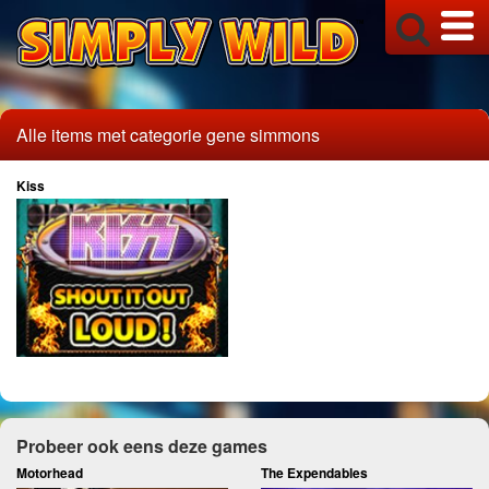
Alle items met categorie gene simmons
Kiss
Probeer ook eens deze games
Motorhead
The Expendables