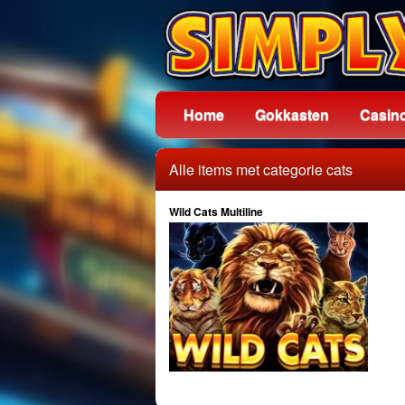
Home
Gokkasten
Casin
Alle items met categorie cats
Wild Cats Multiline