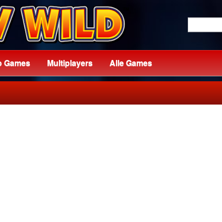
o Games
Multiplayers
Alle Games