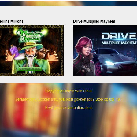
rlins Millions
Drive Multiplier Mayhem
Copyright
Simply Wild 2026
Verantwoord Gokken Info, Wat kost gokken jou? Stop op tijd, 18+
Ik wil geen advertenties zien.