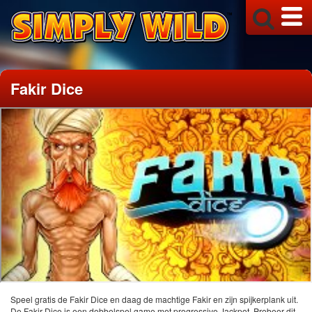
Fakir Dice
Speel gratis de Fakir Dice en daag de machtige Fakir en zijn spijkerplank uit.
De Fakir Dice is een dobbelspel game met progressive Jackpot. Probeer dit