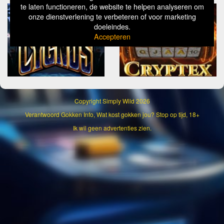
te laten functioneren, de website te helpen analyseren om
onze dienstverlening te verbeteren of voor marketing
doeleindes.
Accepteren
Copyright
Simply Wild 2026
Verantwoord Gokken Info, Wat kost gokken jou? Stop op tijd, 18+
Ik wil geen advertenties zien.