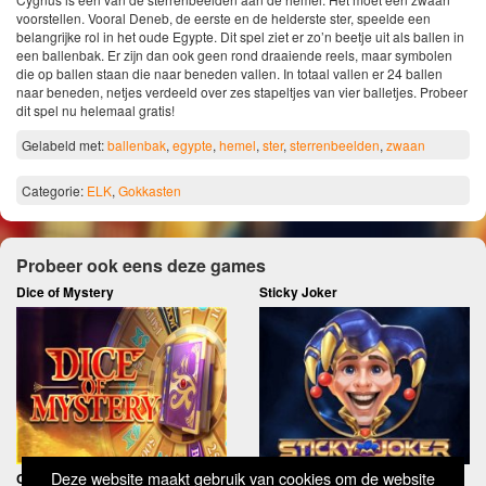
voorstellen. Vooral Deneb, de eerste en de helderste ster, speelde een
belangrijke rol in het oude Egypte. Dit spel ziet er zo’n beetje uit als ballen in
een ballenbak. Er zijn dan ook geen rond draaiende reels, maar symbolen
die op ballen staan die naar beneden vallen. In totaal vallen er 24 ballen
naar beneden, netjes verdeeld over zes stapeltjes van vier balletjes. Probeer
dit spel nu helemaal gratis!
Gelabeld met:
ballenbak
,
egypte
,
hemel
,
ster
,
sterrenbeelden
,
zwaan
Categorie:
ELK
,
Gokkasten
Probeer ook eens deze games
Dice of Mystery
Sticky Joker
Deze website maakt gebruik van cookies om de website
Cygnus
Golden Cryptex