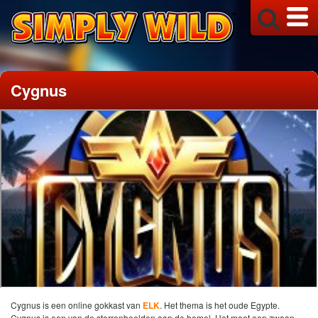
Cygnus
Cygnus is een online gokkast van
ELK
. Het thema is het oude Egypte.
Cygnus is een van de sterrenbeelden aan de hemel. Het moet een zwaan