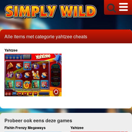
Alle items met categorie yahtzee cheats
Yahtzee
Probeer ook eens deze games
Fishin Frenzy Megaways
Yahtzee