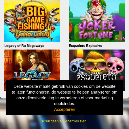
Legacy of Ra Megaways
Esqueleto Explosivo
Deze website maakt gebruik van cookies om de website
te laten functioneren, de website te helpen analyseren om
onze dienstverlening te verbeteren of voor marketing
doeleindes.
Copyright
Simply Wild 2026
Accepteren
Verantwoord Gokken Info, Wat kost gokken jou? Stop op tijd, 18+
Ik wil geen advertenties zien.