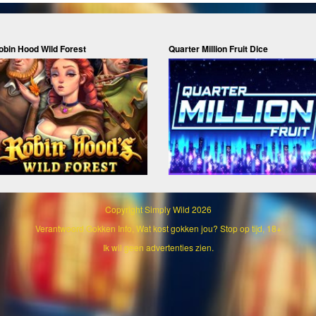
obin Hood Wild Forest
Quarter Million Fruit Dice
Copyright
Simply Wild 2026
Verantwoord Gokken Info, Wat kost gokken jou? Stop op tijd, 18+
Ik wil geen advertenties zien.