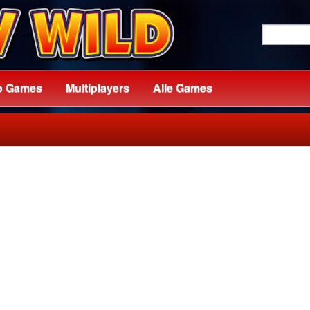
o Games
Multiplayers
Alle Games