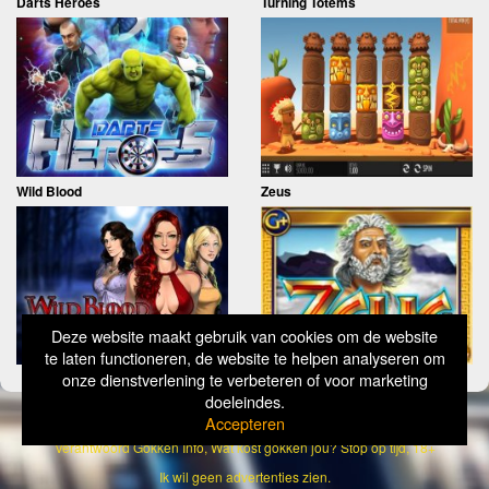
Darts Heroes
Turning Totems
Wild Blood
Zeus
Deze website maakt gebruik van cookies om de website
te laten functioneren, de website te helpen analyseren om
onze dienstverlening te verbeteren of voor marketing
doeleindes.
Copyright
Simply Wild 2026
Accepteren
Verantwoord Gokken Info, Wat kost gokken jou? Stop op tijd, 18+
Ik wil geen advertenties zien.