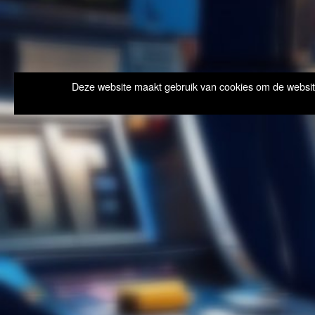
Deze website maakt gebruik van cookies om de website 