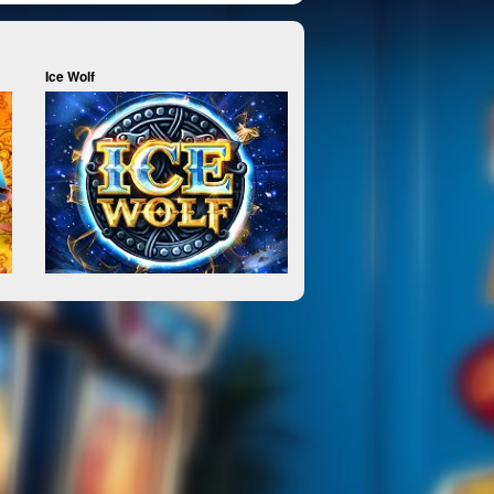
Ice Wolf