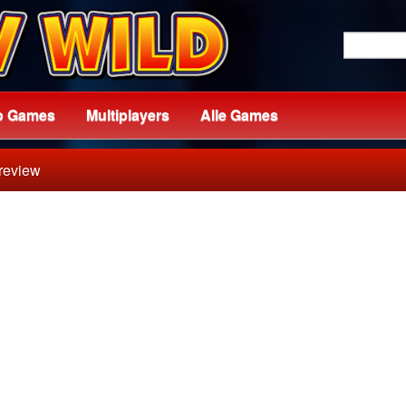
o Games
Multiplayers
Alle Games
 review