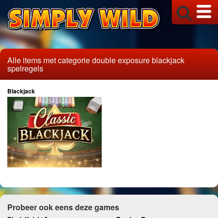
Alle items met categorie double exposure blackjack
spelregels
Blackjack
Probeer ook eens deze games