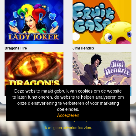
Dragons Fire
Jimi Hendrix
Deze website maakt gebruik van cookies om de website
te laten functioneren, de website te helpen analyseren om
onze dienstverlening te verbeteren of voor marketing
doeleindes.
Copyright
Simply Wild 2026
Accepteren
Verantwoord Gokken Info, Wat kost gokken jou? Stop op tijd, 18+
Ik wil geen advertenties zien.