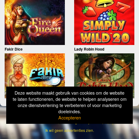
Fakir Dice
Lady Robin Hood
Deze website maakt gebruik van cookies om de website
te laten functioneren, de website te helpen analyseren om
onze dienstverlening te verbeteren of voor marketing
doeleindes.
Copyright
Simply Wild 2026
Accepteren
Verantwoord Gokken Info, Wat kost gokken jou? Stop op tijd, 18+
Ik wil geen advertenties zien.