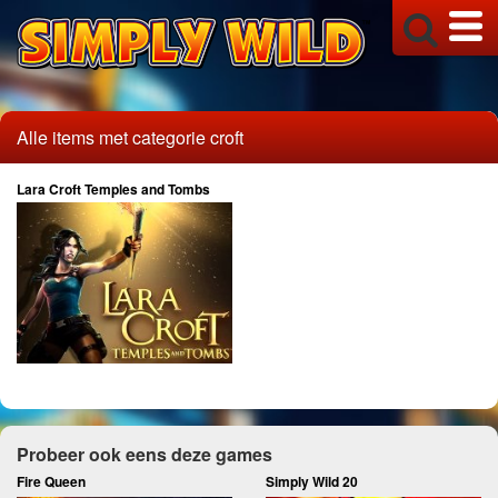
Alle items met categorie croft
Lara Croft Temples and Tombs
Probeer ook eens deze games
Fire Queen
Simply Wild 20