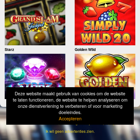
Starz
Golden Wild
Deze website maakt gebruik van cookies om de website
te laten functioneren, de website te helpen analyseren om
onze dienstverlening te verbeteren of voor marketing
doeleindes.
Copyright
Simply Wild 2026
Accepteren
Verantwoord Gokken Info, Wat kost gokken jou? Stop op tijd, 18+
Ik wil geen advertenties zien.