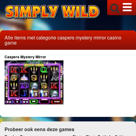
Alle items met categorie caspers mystery mirror casino
game
Caspers Mystery Mirror
Probeer ook eens deze games