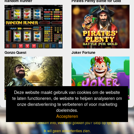
Random Runner
Pirates Plenty Battle for Gold
Gonzo Quest
Joker Fortune
Deze website maakt gebruik van cookies om de website
te laten functioneren, de website te helpen analyseren om
onze dienstverlening te verbeteren of voor marketing
doeleindes.
Copyright
Simply Wild 2026
Accepteren
Verantwoord Gokken Info, Wat kost gokken jou? Stop op tijd, 18+
Ik wil geen advertenties zien.