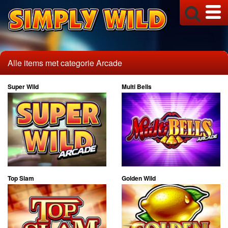
Alle items met categorie Arcade
Super Wild
Multi Bells
Top Slam
Golden Wild