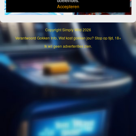
doeleindes.
Accepteren
Copyright
Simply Wild 2026
Verantwoord Gokken Info, Wat kost gokken jou? Stop op tijd, 18+
Ik wil geen advertenties zien.